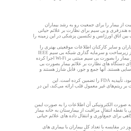
 از بیمار را برای جمعیت رو به رشد بیماران
ه هندزفری و بی سیم برای نظارت بر علائم حیاتی
مچنین امکان اتصال بیدرنگ بین اتاق اورژانس و تکنسین پزشکی در این زمینه را
تاران و سایر کارکنان اطلاعات موقعیتی بهتری را
قبل از ورود بیمار به بیمارستان ارائه دهند. مزیت اصلی نظارت مبتنی بر Wi-Fi این است که به بیمارستان ها اجازه می دهد از زیرساخت و سرمایه گذاری شبکه بی سیم IEEE
802.11 (Wi-Fi) موجود استفاده کنند. 16 درصد از بیمارستان ها و سیستم های بهداشتی ایالات متحده در حال حاضر نظارت بر بیمار را بصورت بی سیم مبتنی بر Wi-Fi اجرا کرده
تظار می رود این پوشش در چند سال آینده به 34 درصد افزایش یابد. یکی از عوامل محرک اصلی تأییدیه FDA 510K برای دستگاه های نظارت بر علائم بیمار بصورت بی
سایی هستند. آنها جمع و جور، قابل شارژ هستند و
به طور مشابه، مانیتورهای قلبی قابل جا گذاری که برای نظارت طولانی مدت بر فعالیت الکتریکی قلب بیمار استفاده می شود، تأییدیه FDA را تضمین کرده است. این
ر ریتم‌های غیر معمول قلب ارائه می‌کند، این در
و به صورت الکترونیکی آن اطلاعات را به صورت ایمن
قبت‌های بهداشتی در مکان دیگری برای ارزیابی و توصیه‌های پزشکی منتقل می‌کند. مفهوم RPM به خوبی با نقطه انتقال مراقبت از بیمارستان به خانه بیمار
ی برای جمع‌آوری و انتقال داده های علائم حیاتی
 کلی هنوز در مقایسه با تعداد کل بیماران با بیماری های