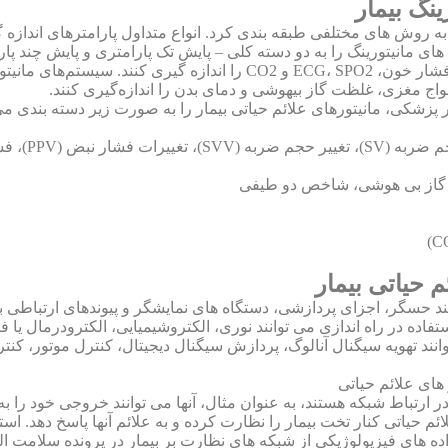
نگ بیمار
به روش های مختلفی طبقه بندی کرد. انواع متداول پارامترهای اندازه
ای مانیتورینگ را به دو دسته کلی – پایش تک پارامتری و پایش چند پ
می توانند تنها سیگنال های فیزیولوژیکی منفرد مانند فشار خون، ECG، SPO2 
پزشکی، مانیتورهای علائم حیاتی بیمار را به صورت زیر دسته بندی می
 حیاتی بیمار
ند حسگر، اجزای پردازشی، دستگاه های نمایشگر و پیوندهای ارتباطی بر
ه در راه اندازی می توانند نوری، الکتروشیمیایی، الکترودرمال یا 
ر ارتباط شبکه هستند، به عنوان مثال، آنها می توانند خروجی خود را 
ائم حیاتی کنار تخت بیمار را نظارت کرده و به علائم آنها پاسخ دهد.
و HL7 برای تسهیل ادغام داده های فیزیولوژیکی از شبکه های نظارت بر بیمار در پرون