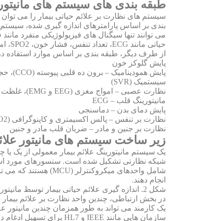
طبقه بندی های سیستم های مانیتوری
سیستم های نظارت بر علائم حیاتی بیمار را می توان 
بندی بر اساس پارامترهای اندازه گیری شده، سیستم ه
حیاتی مانند ECG، تعداد تنفس، فشار خون، SPO2، امواج مغزی، غلظت گاز بیهوشی و دمای بدن را اندازه‌گیری کنند.
از طرف دیگر، طبقه بندی بر اساس موارد استفاده در 
پایش گلوکز خون
سیستمیک (SVR)
نظارت عصبی – امواج مغزی (EEG و EMG)، غلظت گاز بی هوشی، شاخص دو طیفی
مانیتورینگ قلب – ECG
پایش دمای بدن – دماسنجی
نظارت بر تنفس – پالس اکسیمتری و کاپنوگرافی (CO2)
نظارت بر جنین و مادر – ضربان قلب مادر و جنین
زیر ساخت سیستم های مانیتور علائم
یک سیستم مانیتورینگ علائم بیمار معمولی از یک یا چ
شبکه نظارتی تشکیل شده است. سنسورهای مورد استفاد
انجام دهند.
شکل 2. اندازه گیری علائم حیاتی بیمار توسط مانیتور های علائم حیاتی
در بخش ارتباطی، چندین واحد نظارت بر علائم بیمار د
یک کارمند می تواند به طور همزمان چندین مانیتور عل
سازمان هایی مانند IEEE 