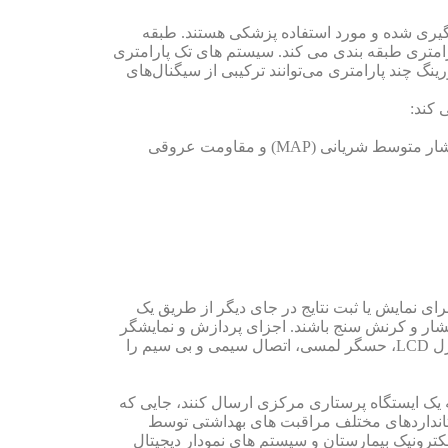
 گیری شده و مورد استفاده پزشکی هستند. طبقه
ارامتری طبقه بندی می کند. سیستم های تک پارامتری
و CO2 را اندازه گیری کنند. سیستم‌های مانیتورینگ چند پارامتری می‌توانند ترکیبی از سیگنال‌های
 کند:
پایش همودینامیک – برون ده قلبی پیوسته (CCO)، حجم ضربه (SV)، تغییر حجم ضربه (SVV)، تغییرات فشار نبض (PPV)، فشار متوسط شریانی (MAP) و مقاومت عروقی
ای نمایش یا ثبت نتایج در جای دیگر از طریق یک
فشار و کرنش سنج باشند. اجزای پردازش و نمایشگر
شامل واحدهای میکروکنترلر (MCU) هستند که می توانند تهویه سیگنال آنالوگ، پردازش سیگنال دیجیتال، کنترل موتور، کنترل LCD، حسگر لمسی، اتصال سیمی و بی سیم را
به یک ایستگاه پرستاری مرکزی ارسال کنند، جایی که
 استانداردهای مختلف مراقبت های بهداشتی توسط
ده سلامت الکترونیک بیمارستان و سیستم های نمودار دیجیتال