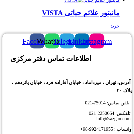
مانیتور علائم حیاتی
مانیتور علائم حیاتی VISTA
خرید
Facebook
Whatsapp
Telegram
Linkedin
Instagram
اطلاعات تماس دفتر مرکزی
درس: تهران ، میرداماد ، خیابان آقازاده فرد ، خیابان پانزدهم ،
اک ۴۰
فن تماس: 75914-021
فکس: 2250664-021
ساپ : 9924171955-98+