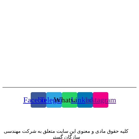
اطلاعات تماس دفتر مرکزی
درس: تهران ، میرداماد ، خیابان آقازاده فرد ، خیابان پانزدهم ، پلاک
۴۰
تلفن تماس: ۷۵۹۱۴ -۰۲۱
تلفکس: ۲۲۲۵۰۶۶۴-۰۲۱
info@sazgan.com
واتساپ : 9924171955-98+
Facebook
Telegram
Whatsapp
Linkedin
Instagram
کلیه حقوق مادی و معنوی این سایت متعلق به شرکت مهندسی
سازگان گستر