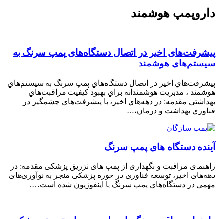
اروپمپ هوشمند
ﯿﺸﺮﻓﺖﻫﺎی اﺧﯿﺮ در اﺗﺼﺎل دﺳﺘﮕﺎهﻫﺎی ﭘﻤﭗ ﺳﺮﻧﮓ ﺑﻪ
ﯿﺴﺘﻢﻫﺎی ﻫﻮﺷﻤﻨﺪ
ﯿﺸﺮﻓﺖﻫﺎي اﺧﯿﺮ در اﺗﺼﺎل دﺳﺘﮕﺎهﻫﺎي ﭘﻤﭗ ﺳﺮﻧﮓ ﺑﻪ ﺳﯿﺴﺘﻢﻫﺎي
ﻮﺷﻤﻨﺪ ، ﻣﺪﯾﺮﯾﺖ ﻫﻮﺷﻤﻨﺪاﻧﻪ ﺑﺮاي ﺑﻬﺒﻮد ﮐﯿﻔﯿﺖ ﻣﺮاﻗﺒﺖﻫﺎي
ﻬﺪاﺷﺘﯽ مقدمه: در دﻫﻪﻫﺎي اﺧﯿﺮ، ﺑﺎ ﭘﯿﺸﺮﻓﺖﻫﺎي ﭼﺸﻤﮕﯿﺮ در
ﻨﺎوري ﺑﻬﺪاﺷﺖ و درﻣﺎن،…
ینده دستگاه‌ های پمپ سرنگ
اهنمای مراقبت و نگهداری از پمپ های تزریق پزشکی مقدمه: در
هه‌های اخیر، توسعه فناوری در حوزه پزشکی منجر به نوآوری‌های
همی در دستگاه‌های پمپ سرنگ یا اینفوژیون شده است….